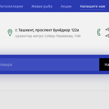
Фотогаллерея
Живая рыба
Акции
Напишите нам
+
г. Ташкент, проспект Бунёдкор 122а
+
ориентир метро Собир-Рахимова, ГАИ