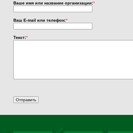
Ваше имя или название организации:
*
электроды
Ваш E-mail или телефон:
*
Канаты стальные
Текст:
*
Аккумуляторы
Стропы