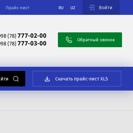
Войти
Прайс-лист
RU
UZ
777-02-00
998 (78)
Обратный звонок
777-03-00
998 (78)
Скачать прайс-лист XLS